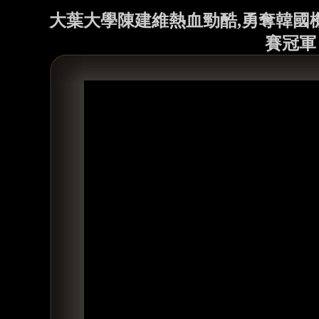
大葉大學陳建維熱血勁酷,勇奪韓國
賽冠軍