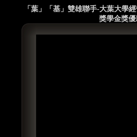
「葉」「基」雙雄聯手-大葉大學經
獎學金獎優