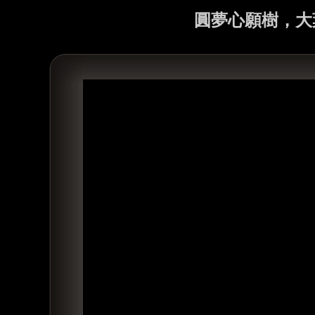
圓夢心願樹，大