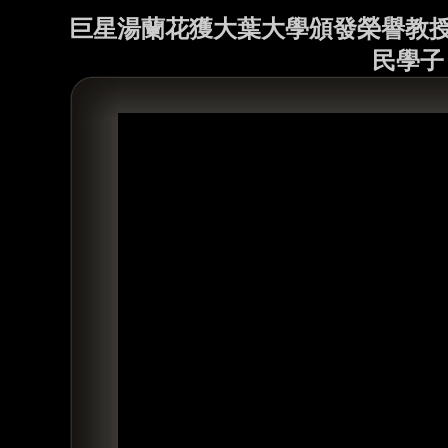
巨星湯蘭花獲大葉大學頒發榮譽教授
民學子