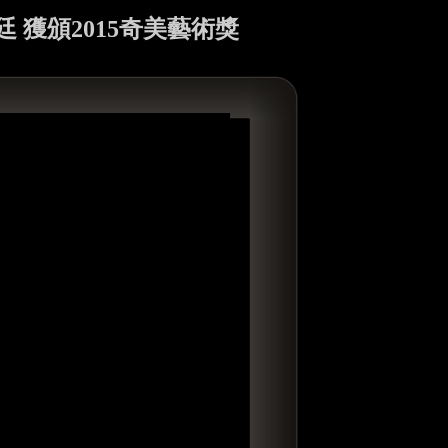
廷 獲頒2015奇美藝術獎